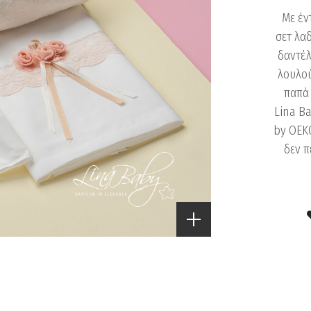
Με έν
σετ λα
δαντέλ
λουλού
παπά
Lina B
by OEK
δεν π