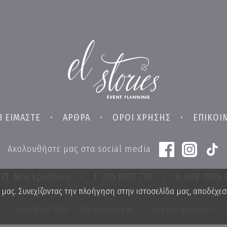
Ι ΕΙΜΑΣΤΕ
•
ΑΡΘΡΑ
•
ΟΡΟΙ ΧΡΗΣΗΣ
•
ΕΠΙΚΟΙ
Ακολουθήστε μας στα social media
 71, Νέα Ερυθραία
•
T: 210 8077 738
•
K: 698 1909 
μας. Συνεχίζοντας την πλοήγηση στην ιστοσελίδα μας, αποδέχεσ
Copyright © 2019 - 2026 elstories.gr
•
Web Design Webart