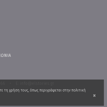
ΝΩΝΙΑ
166
•
E: info@elstories.gr
τε τη χρήση τους, όπως περιγράφεται στην
πολιτική
×