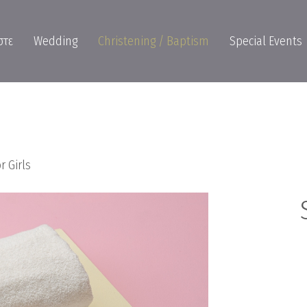
στε
Wedding
Christening / Baptism
Special Events
r Girls