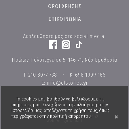
ΟΡΟΙ ΧΡΗΣΗΣ
ΕΠΙΚΟΙΝΩΝΙΑ
Ακολουθήστε μας στα social media
Ηρώων Πολυτεχνείου 5, 146 71, Νέα Ερυθραία
T: 210 8077 738
•
K: 698 1909 166
E: info@elstories.gr
Τα cookies μας βοηθούν να βελτιώσουμε τις
υπηρεσίες μας. Συνεχίζοντας την πλοήγηση στην
ιστοσελίδα μας, αποδέχεστε τη χρήση τους, όπως
×
Copyright © 2019 - 2026 elstories.gr
περιγράφεται στην
πολιτική απορρήτου
.
Web Design Webart