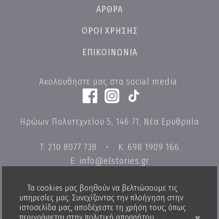
ΑΡΘΡΑ
ΟΡΟΙ ΧΡΗΣΗΣ
ΕΠΙΚΟΙΝΩΝΙΑ
Ακολουθήστε μας στα social media
Ηρώων Πολυτεχνείου 5, 146 71, Νέα Ερυθραία
T: 210 8077 738
•
K: 698 1909 166
E: info@elstories.gr
Τα cookies μας βοηθούν να βελτιώσουμε τις
υπηρεσίες μας. Συνεχίζοντας την πλοήγηση στην
ιστοσελίδα μας, αποδέχεστε τη χρήση τους, όπως
×
Copyright © 2019 - 2026 elstories.gr
περιγράφεται στην
πολιτική απορρήτου
.