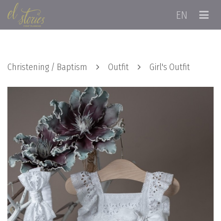
EN
Christening / Baptism
Outfit
Girl's Outfit