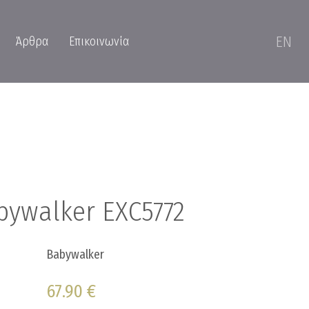
EN
Άρθρα
Επικοινωνία
bywalker EXC5772
Babywalker
67.90 €