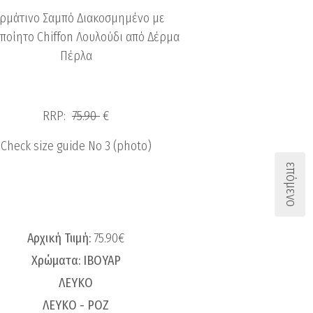
ρμάτινο Σαμπό Διακοσμημένο με
ποίητο Chiffon Λουλούδι από Δέρμα
Πέρλα
RRP:
75.90
€
Check size guide No 3 (photo)
επόμενο
Αρχική Τιιμή:
75.90€
Χρώματα:
IBOΥΑΡ
ΛΕΥΚΟ
ΛΕΥΚΟ - ΡΟΖ