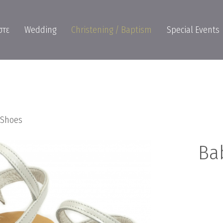
στε
Wedding
Christening / Baptism
Special Events
s Shoes
Ba